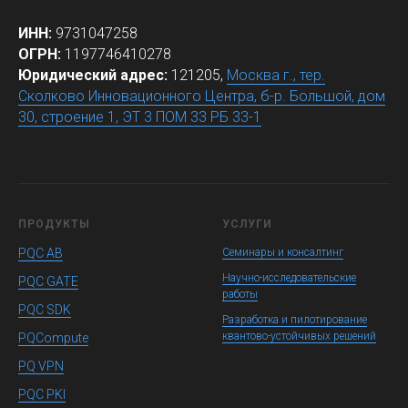
ИНН:
9731047258
ОГРН:
1197746410278
Юридический адрес:
121205,
Москва г., тер.
Сколково Инновационного Центра, б-р. Большой, дом
30, строение 1, ЭТ 3 ПОМ 33 РБ 33-1
ПРОДУКТЫ
УСЛУГИ
PQC AB
Семинары и консалтинг
Научно-исследовательские
PQC GATE
работы
PQC SDK
Разработка и пилотирование
квантово-устойчивых решений
PQCompute
PQ VPN
PQC PKI