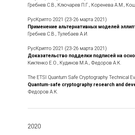
Гребнев С.В., Ключарев П.Г., Коренева А.М., Кош
РусКрипто 2021 (23-26 марта 2021)
Применение альтернативных моделей эллипт
Гребнев С.В., Тулебаев А.И.
РусКрипто 2021 (23-26 марта 2021)
Доказательство подделки подписей на осно
Киктенко Е.О., Кудинов М.А., Федоров А.К.
The ETSI Quantum Safe Cryptography Technical Ev
Quantum-safe cryptography research and devel
Федоров А.К.
2020