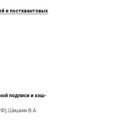
ей и постквантовых
ой подписи и хэш-
РФ), Шишкин В.А.