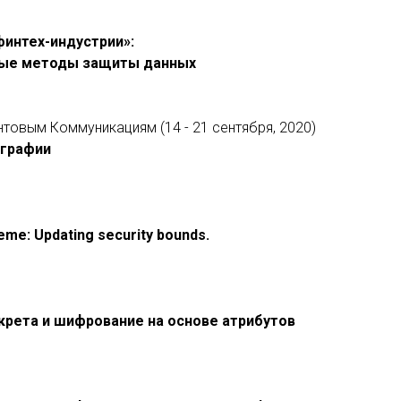
финтех-индустрии»:
ные методы защиты данных
товым Коммуникациям (14 - 21 сентября, 2020)
ографии
eme: Updating security bounds.
крета и шифрование на основе атрибутов