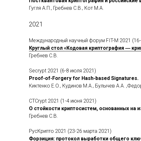
Постквантовая криптография и российские 
Гугля А.П., Гребнев С.В., Кот М.А.
2021
Международный научный форум FIT-M 2021 (16-
Круглый стол «Кодовая криптография ― кри
Гребнев С.В.
Secrypt 2021 (6-8 июля 2021)
Proof-of-Forgery for Hash-based Signatures.
Киктенко Е.О., Кудинов М.А., Булычев А.А. ,Федо
CTCrypt 2021 (1-4 июня 2021)
О стойкости криптосистем, основанных на и
Гребнев С.В.
РусКрипто 2021 (23-26 марта 2021)
Форзиция: протокол выработки общего ключ