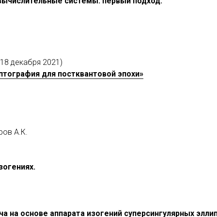
вычислительные системы: первый подход.
18 декабря 2021)
птография для постквантовой эпохи»
ров А.К.
зогениях.
а на основе аппарата изогений суперсингулярных эллип