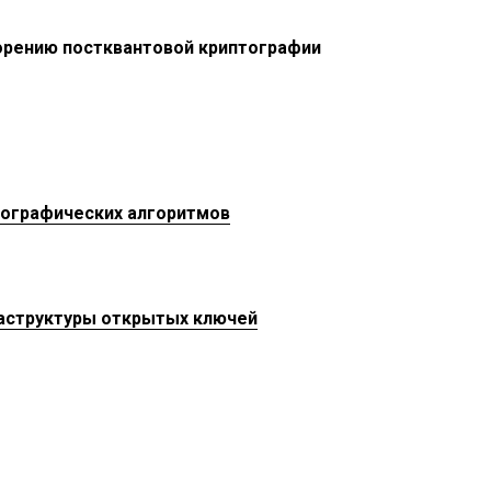
орению постквантовой криптографии
тографических алгоритмов
раструктуры открытых ключей