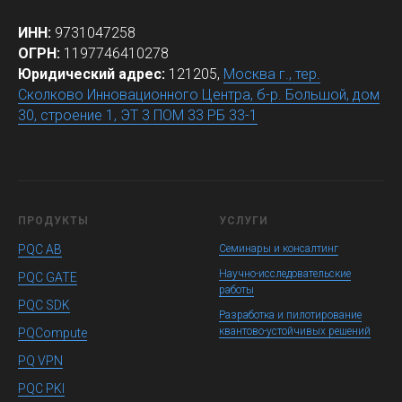
ИНН:
9731047258
ОГРН:
1197746410278
Юридический адрес:
121205,
Москва г., тер.
Сколково Инновационного Центра, б-р. Большой, дом
30, строение 1, ЭТ 3 ПОМ 33 РБ 33-1
ПРОДУКТЫ
УСЛУГИ
PQC AB
Семинары и консалтинг
Научно-исследовательские
PQC GATE
работы
PQC SDK
Разработка и пилотирование
квантово-устойчивых решений
PQCompute
PQ VPN
PQC PKI