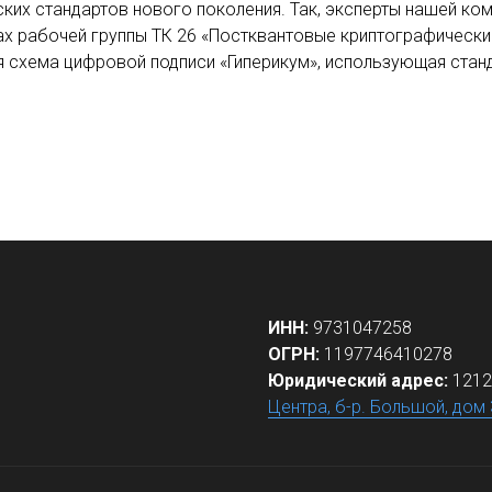
ких стандартов нового поколения. Так, эксперты нашей ко
х рабочей группы ТК 26 «Постквантовые криптографически
я схема цифровой подписи «Гиперикум», использующая ста
ИНН:
9731047258
ОГРН:
1197746410278
Юридический адрес:
1212
Центра, б-р. Большой, дом 