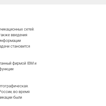
никационных сетей.
также введения
 информации
адачи становится
танный фирмой IBM и
 функции
птографическая.
России, во время
никации были