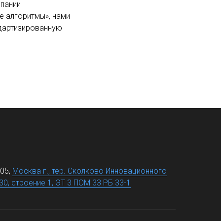
мпании
е алгоритмы», нами
ндартизированную
05,
Москва г., тер. Сколково Инновационного
30, строение 1, ЭТ 3 ПОМ 33 РБ 33-1