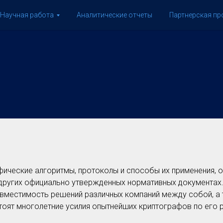
Научная работа
Аналитические отчеты
Партнерская п
ические алгоритмы, протоколы и способы их применения, 
 других официально утвержденных нормативных документах
вместимость решений различных компаний между собой, а 
тоят многолетние усилия опытнейших криптографов по его 