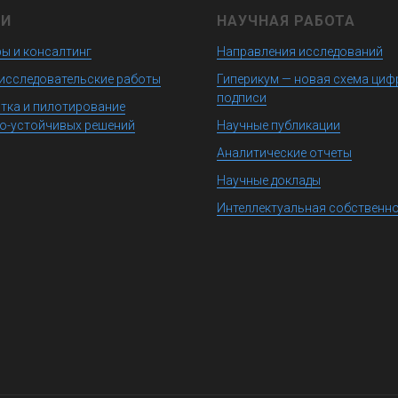
ГИ
НАУЧНАЯ РАБОТА
ы и консалтинг
Направления исследований
исследовательские работы
Гиперикум — новая схема ци
подписи
тка и пилотирование
о-устойчивых решений
Научные публикации
Аналитические отчеты
Научные доклады
Интеллектуальная собственн