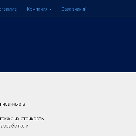
рограмма
Компания
База знаний
описанные в
.
также их стойкость
разработке и