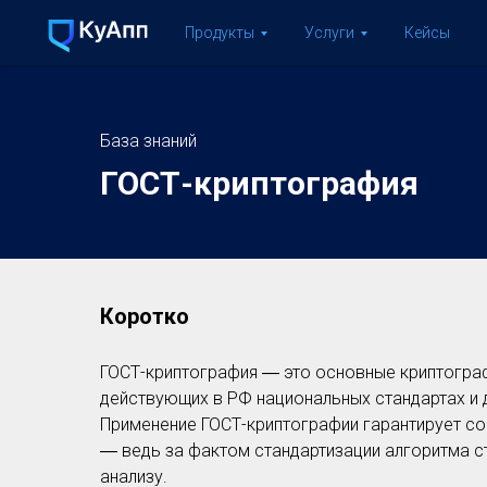
Продукты
Услуги
Кейсы
База знаний
ГОСТ-криптография
Коротко
ГОСТ-криптография ― это основные криптограф
действующих в РФ национальных стандартах и
Применение ГОСТ-криптографии гарантирует со
― ведь за фактом стандартизации алгоритма с
анализу.