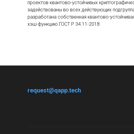
проектов квантово-устойчивых криптографичес
задействованы во всех действующих подгруппа
разработана собственная квантово-устойчива
хэш-функцию ГОСТ Р 34.11-2018.
request@qapp.tech