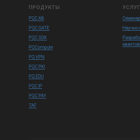
ПРОДУКТЫ
УСЛУ
PQC AB
Семинар
PQC GATE
Научно-
PQC SDK
Разрабо
квантов
PQCompute
PQ VPN
PQC PKI
PQ EDU
PQC IP
PQC PAY
TAF