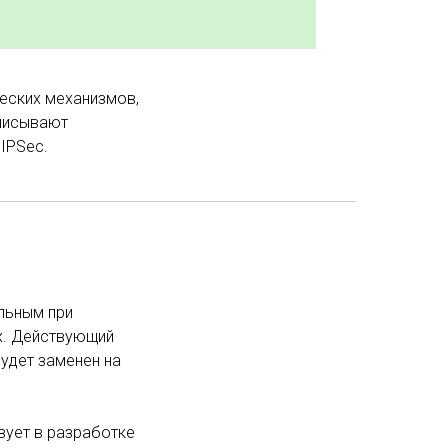
еских механизмов,
описывают
 IPSec.
льным при
х. Действующий
будет заменен на
вует в разработке