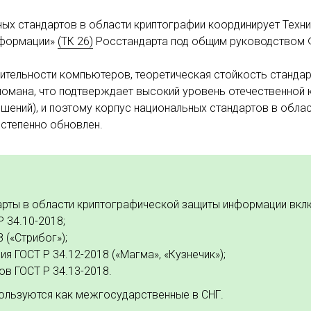
ных стандартов в области криптографии координирует Техни
нформации»
(ТК 26)
Росстандарта под общим руководством 
дительности компьютеров, теоретическая стойкость станда
взломана, что подтверждает высокий уровень отечественной
шений), и поэтому корпус национальных стандартов в обла
степенно обновлен.
арты в области криптографической защиты информации вкл
 34.10-2018;
 («Стрибог»);
 ГОСТ Р 34.12-2018 («Магма», «Кузнечик»);
в ГОСТ Р 34.13-2018.
пользуются как межгосударственные в СНГ.