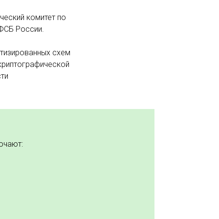
ческий комитет по
ФСБ России.
ртизированных схем
 криптографической
сти
ючают: