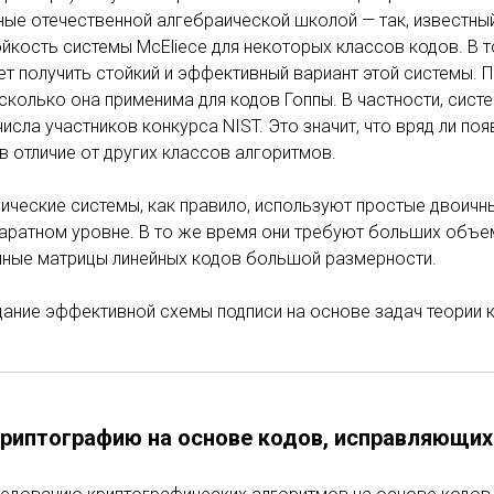
ные отечественной алгебраической школой — так, известны
йкость системы McEliece для некоторых классов кодов. В 
ет получить стойкий и эффективный вариант этой системы. 
сколько она применима для кодов Гоппы. В частности, систе
сла участников конкурса NIST. Это значит, что вряд ли поя
в отличие от других классов алгоритмов.
ические системы, как правило, используют простые двоичн
аратном уровне. В то же время они требуют больших объе
чные матрицы линейных кодов большой размерности.
дание эффективной схемы подписи на основе задач теории 
риптографию на основе кодов, исправляющи