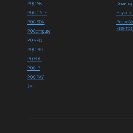
PQC AB
Семинар
PQC GATE
Научно-
PQC SDK
Разрабо
квантов
PQCompute
PQ VPN
PQC PKI
PQ EDU
PQC IP
PQC PAY
TAF