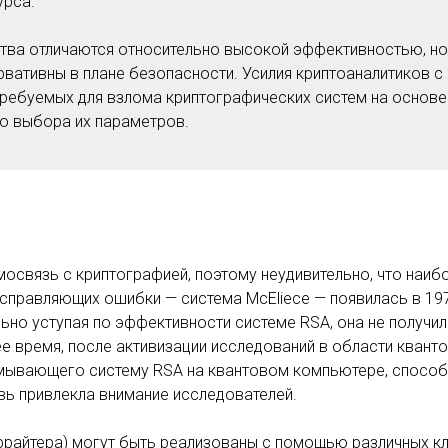
урса.
тва отличаются относительно высокой эффективностью, н
вативны в плане безопасности. Усилия криптоаналитиков с 
требуемых для взлома криптографических систем на основе
о выбора их параметров.
освязь с криптографией, поэтому неудивительно, что наиб
справляющих ошибки — система McEliece — появилась в 197
ьно уступая по эффективности системе RSA, она не получи
е время, после активизации исследований в области квант
мывающего систему RSA на квантовом компьютере, способ
вь привлекла внимание исследователей.
еррайтера) могут быть реализованы с помощью различных кл