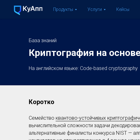
Продукты
Услуги
Кейсы
База знаний
Криптография на основ
На английском языке: Code-based cryptography
Коротко
Семейство
квантово-устойчивых криптографич
вычислительной сложности задачи декодировани
альтернативные финалисты конкурса NIST — алг