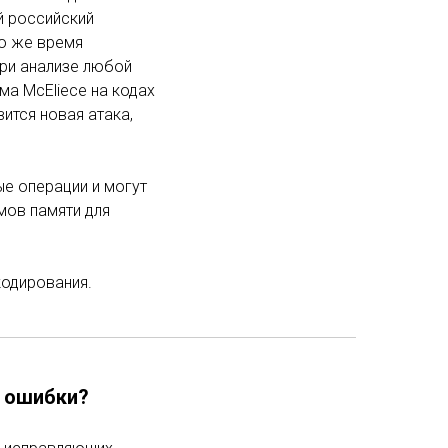
й российский
то же время
При анализе любой
ма McEliece на кодах
вится новая атака,
ые операции и могут
мов памяти для
кодирования.
х ошибки?