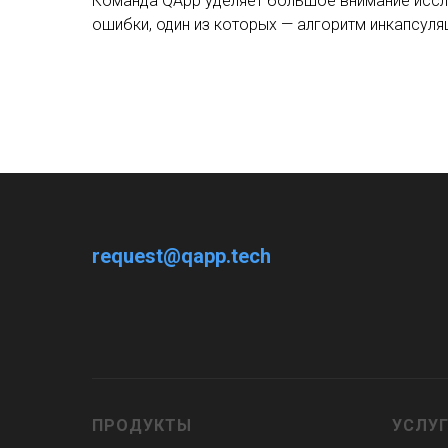
Команда QApp уделяет большое внимание иссл
ошибки, один из которых — алгоритм инкапсуляц
request@qapp.tech
ПРОДУКТЫ
УСЛУ