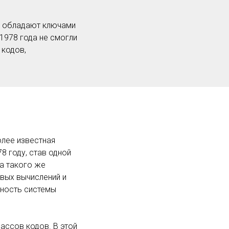
о обладают ключами
1978 года не смогли
 кодов,
олее известная
8 году, став одной
ла такого же
овых вычислений и
ность системы
ассов кодов. В этой