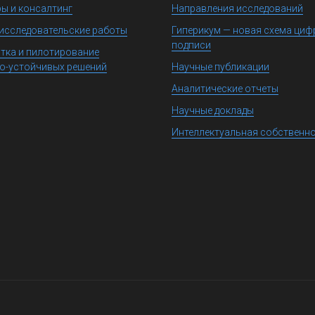
ы и консалтинг
Направления исследований
исследовательские работы
Гиперикум — новая схема ци
подписи
тка и пилотирование
о-устойчивых решений
Научные публикации
Аналитические отчеты
Научные доклады
Интеллектуальная собственн