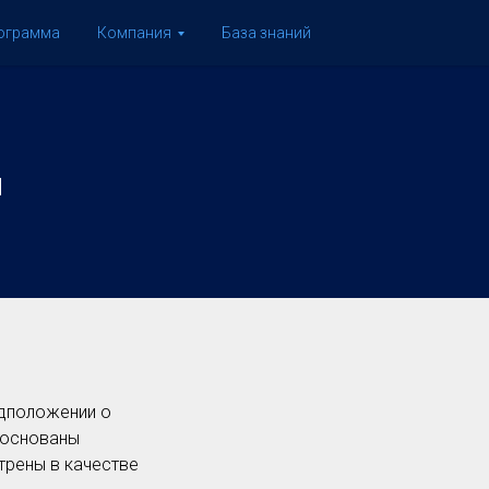
рограмма
Компания
База знаний
и
едположении о
е основаны
трены в качестве