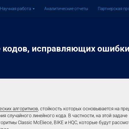
Научная работа
Аналитические отчеты
Партнерская п
е кодов, исправляющих ошибк
еских алгоритмов
, стойкость которых основывается на пр
я случайного линейного кода. В частности, на этой задач
оритмы Classic McEliece, BIKE и HQC, которые будут рассмо