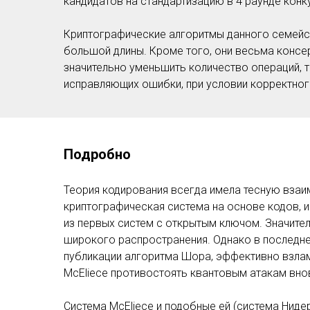
кандидатов на стандартизацию в 4 раунде конк
Криптографические алгоритмы данного семейс
большой длины. Кроме того, они весьма консер
значительно уменьшить количество операций, 
исправляющих ошибки, при условии корректног
Подробно
Теория кодирования всегда имела тесную взаим
криптографическая система на основе кодов, и
из первых систем с открытым ключом. Значител
широкого распространения. Однако в последне
публикации алгоритма Шора, эффективно взла
McEliece противостоять квантовым атакам вно
Система McEliece и подобные ей (система Нид