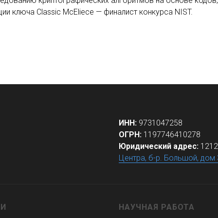
едованию криптографических алгоритмов на основе кодов
ии ключа Classic McEliece — финалист конкурса NIST.
ИНН:
9731047258
ОГРН:
1197746410278
Юридический адрес:
1212
Центра, б-р. Большой, дом 
ГИ
НАУЧНАЯ РАБОТА