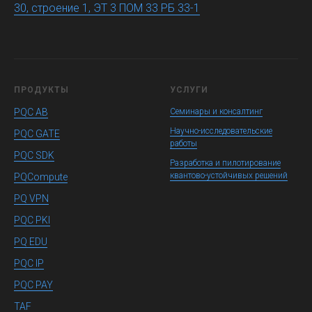
30, строение 1, ЭТ 3 ПОМ 33 РБ 33-1
ПРОДУКТЫ
УСЛУГИ
PQC AB
Семинары и консалтинг
Научно-исследовательские
PQC GATE
работы
PQC SDK
Разработка и пилотирование
квантово-устойчивых решений
PQCompute
PQ VPN
PQC PKI
PQ EDU
PQC IP
PQC PAY
TAF