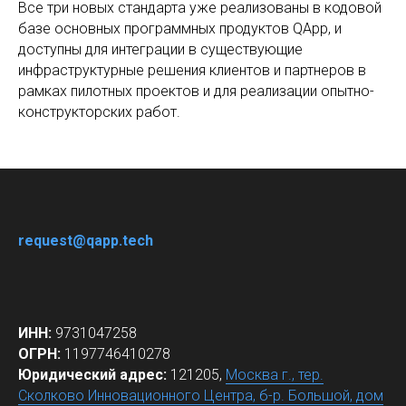
Все три новых стандарта уже реализованы в кодовой
базе основных программных продуктов QApp, и
доступны для интеграции в существующие
инфраструктурные решения клиентов и партнеров в
рамках пилотных проектов и для реализации опытно-
конструкторских работ.
request@qapp.tech
ИНН:
9731047258
ОГРН:
1197746410278
Юридический адрес:
121205,
Москва г., тер.
Сколково Инновационного Центра, б-р. Большой, дом